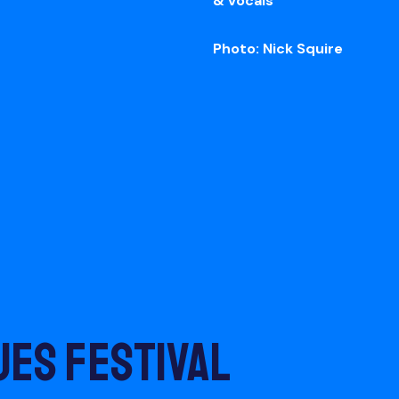
& vocals
Photo: Nick Squire
ues festival