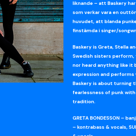
liknande – att Baskery ha
som verkar vara en outtöm
huvudet, att blanda punke
finstämda i singer/songwr
Baskery
is Greta,
S
tella
an
Swedish sisters perform,
nor heard anything like it
expression and performs
B
askery
is about turning 
fearlessness of punk with
tradition
.
GRETA BONDESSON – banji
– kontrabass & vocals, SU