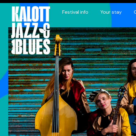
Festival info
Your stay
 Blues