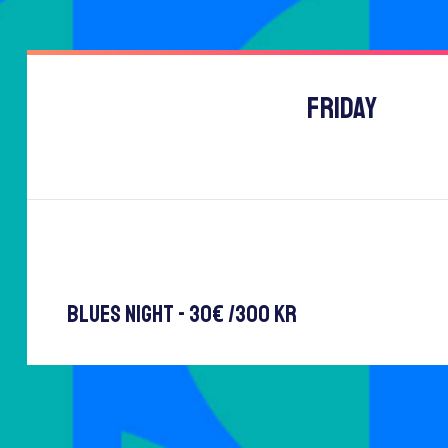
Friday
27.06.2025
19:00 - 23:00 |
Artists:
Micke Björklöf & Blue Strip
,
Ko
Duo Kerran Komeat
,
Blues Night - 30€ /300 kr