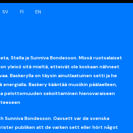
SV
FI
EN
a, Stella ja Sunniva Bondesson. Missä ruotsalaiset
on yleisö sitä mieltä, etteivät ole koskaan nähneet
aa. Baskerylla on täysin ainutlaatuinen setti ja he
 energialla. Baskery kääntää musiikin päälaelleen,
 ja pelottomuuden sekoittaminen hienovaraiseen
inteeseen
och Sunniva Bondesson. Oavsett var de svenska
ister publiken att de varken sett eller hört något