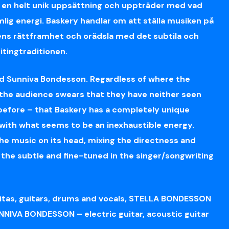
r en helt unik uppsättning och uppträder med vad
lig energi. Baskery handlar om att ställa musiken på
ns rättframhet och orädsla med det subtila och
itingtraditionen.
d Sunniva Bondesson. Regardless of where the
 the audience swears that they have neither seen
 before – that
B
askery
has a completely unique
 with
w
hat seems to be an
inexhaustible energy.
the music on its head, mixing the directness and
 the subtle and fine-tuned in the singer/songwriting
tas, guitars, drums and vocals, STELLA BONDESSON
NNIVA BONDESSON – electric guitar, acoustic guitar