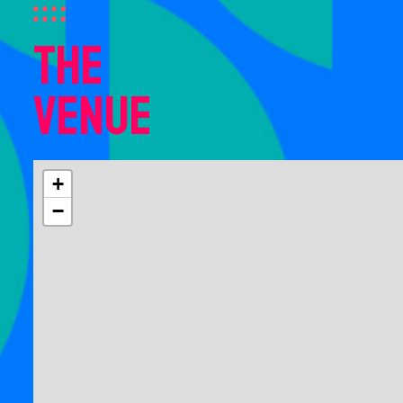
the
venue
+
−