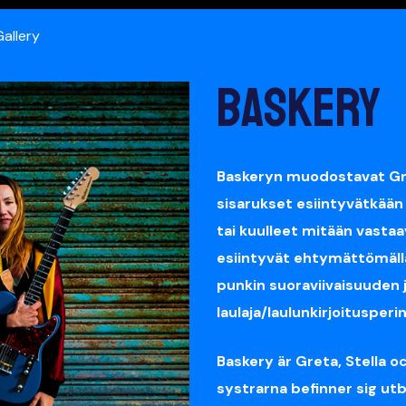
Gallery
Baskery
Baskeryn muodostavat Gret
sisarukset esiintyvätkään 
tai kuulleet mitään vastaav
esiintyvät ehtymättömällä
punkin suoraviivaisuuden
laulaja/laulunkirjoitusper
Baskery är Greta, Stella 
systrarna befinner sig utbr