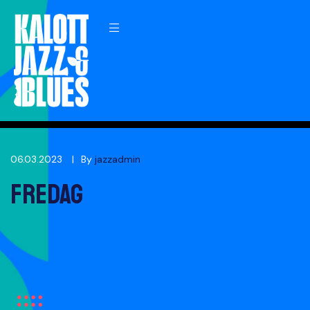
Menu
 Blues
06.03.2023
By
jazzadmin
Fredag